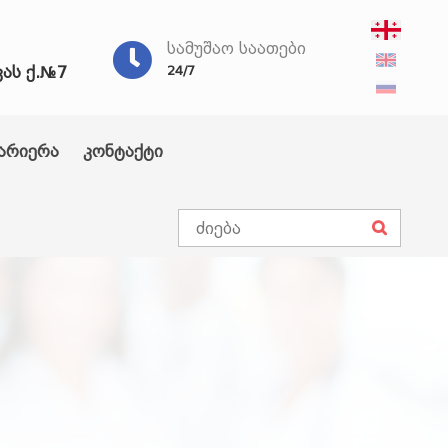
ᲡᲐᲛᲣᲨᲐᲝ ᲡᲐᲐᲗᲔᲑᲘ
ვას ქ.№7
24/7
არიერა
კონტაქტი