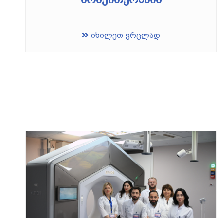
იხილეთ ვრცლად