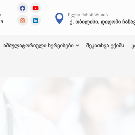
Თ
ᲩᲕᲔᲜᲘ ᲛᲘᲡᲐᲛᲐᲠᲗᲘᲐ
ქ. თბილისი, დიღომი ჩაჩა
25
ამბულატორიული სერვისები
შეკითხვა ექიმს
კ