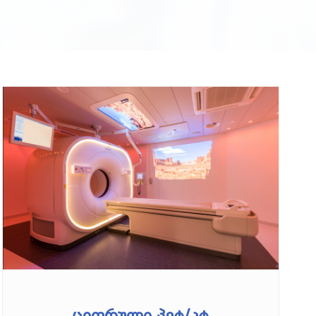
ციფრული პეტ/კტ