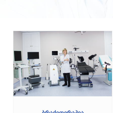
ბრაქითერაპია