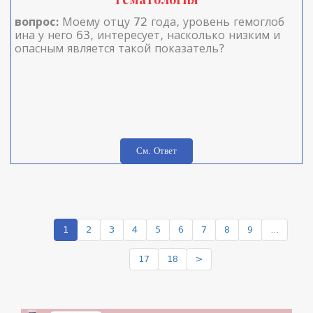
вопрос:
Моему отцу 72 года, уровень гемоглоб
ина у него 63, интересует, насколько низким и
опасным является такой показатель?
См. Ответ
1
2
3
4
5
6
7
8
9
...
17
18
>