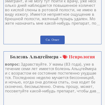
эмигрант, и не могу тут пойти к врачу, уже неск
олько дней наблюдается повышенное количест
во кислой слюны в ротовой полости, не имею в
виду изжогу. Имеется неприятное ощущение в
брюшной полости, желчный пузырь удален. Мо
жете назначить мне какой-нибудь препарат, по
жалуйста.
См. Ответ
Болезнь Альцгеймера -
Неврология
вопрос:
Здравствуйте. У мамы (83 года), уже в
течение семи лет имеется болезнь Альцгеймера
и с возрастом ее состояние постепенно ухудшае
тся. Последнюю неделю мучается бессонницей,
и ночью, когда она должна спать, она ходит бе
сконечно, бессмысленно. Очень прошу, может,
посоветуйте какой-нибудь препарат, чтобы дав
ать ей перед сном, чтобы чем то помочь. Заран
ее спасибо за вашу доброту.