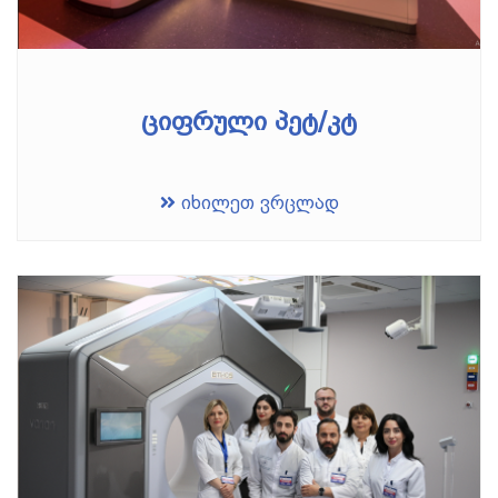
ციფრული პეტ/კტ
იხილეთ ვრცლად