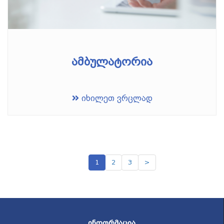
ამბულატორია
იხილეთ ვრცლად
1
2
3
>
ᲘᲜᲤᲝᲠᲛᲐᲪᲘᲐ