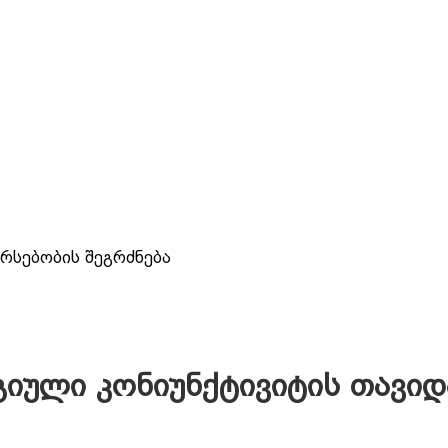
გასტროენტეროლო
კონსულტაცია,
ჰელიკობაქტერიის 
გასტროსკოპია
არსებობის შეგრძნება
იული კონიუნქტივიტის თავიდ