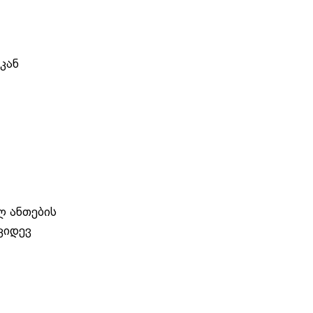
კან
ლ ანთების
კიდევ