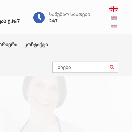
ᲡᲐᲛᲣᲨᲐᲝ ᲡᲐᲐᲗᲔᲑᲘ
ვას ქ.№7
24/7
არიერა
კონტაქტი