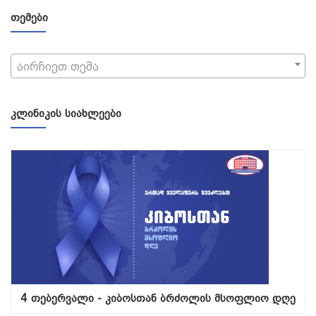
ᲗᲔᲛᲔᲑᲘ
აირჩიეთ თემა
ᲙᲚᲘᲜᲘᲙᲘᲡ ᲡᲘᲐᲮᲚᲔᲔᲑᲘ
4 თებერვალი - კიბოსთან ბრძოლის მსოფლიო დღე