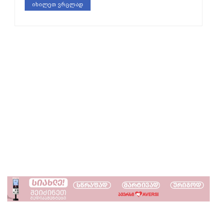
იხილეთ ვრცლად