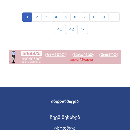
1
2
3
4
5
6
7
8
9
...
41
42
>
ᲘᲜᲤᲝᲠᲛᲐᲪᲘᲐ
ჩვენ შესახებ
ისტორია