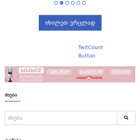
იხილეთ ვრცლად
TwitCount
Button
ᲫᲘᲔᲑᲐ